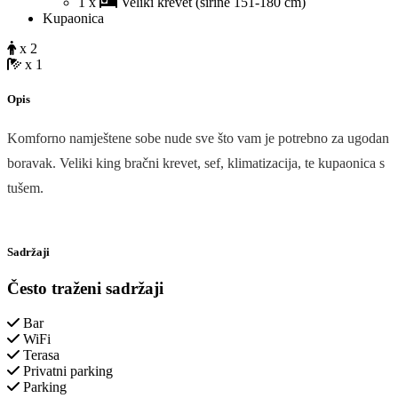
1 x
Veliki krevet (širine 151-180 cm)
Kupaonica
x 2
x 1
Opis
Komforno namještene sobe nude sve što vam je potrebno za ugodan
boravak. Veliki king bračni krevet, sef, klimatizacija, te kupaonica s
tušem.
Sadržaji
Često traženi sadržaji
Bar
WiFi
Terasa
Privatni parking
Parking