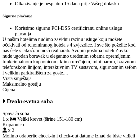
Otkazivanje je besplatno 15 dana prije Vašeg dolaska
Sigurno plaćanje
Koristimo sigurnu PCI-DSS certificiranu online uslugu
plaćanja
U našim hotelima nudimo zavidnu razinu usluge koju možete
očekivati od renomiranog hotela s 4 zvjezdice. I sve što poželite kod
nas ćete s lakoćom moći realizirati. Svojim gostima hoteli Zovko
nude ugodan boravak u elegantno uređenim sobama opremljenim
funkcionalnom kupaonicom, klima uređajem, mini barom, izravnom
telefonskom linijom, interaktivnim TV sustavom, sigurnosnim sefom
i velikim parkiralištem za goste....
Vrsta smještaja
Maksimalno gostiju
Cijena
Dvokrevetna soba
Spavaća soba
1 x
Veliki krevet (širine 151-180 cm)
Kupaonica
x 2
Molimo odaberite check-in i check-out datume iznad da biste vidjeli