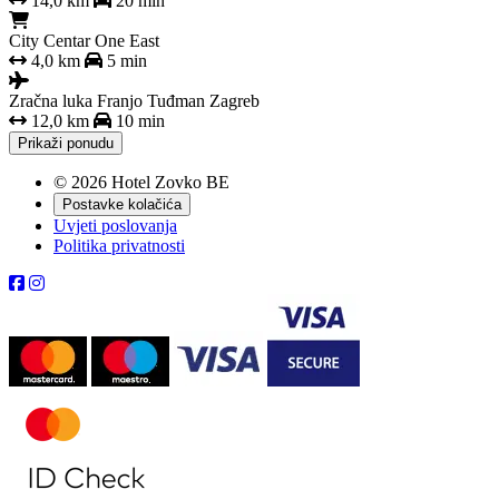
14,0 km
20 min
City Centar One East
4,0 km
5 min
Zračna luka Franjo Tuđman Zagreb
12,0 km
10 min
Prikaži ponudu
© 2026 Hotel Zovko BE
Postavke kolačića
Uvjeti poslovanja
Politika privatnosti