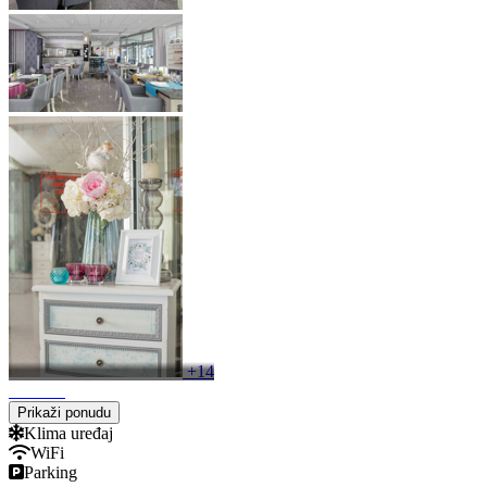
+14
Prikaži ponudu
Klima uređaj
WiFi
Parking