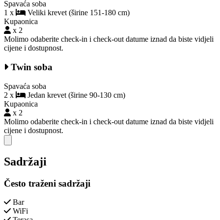
Spavaća soba
1 x
Veliki krevet (širine 151-180 cm)
Kupaonica
x 2
Molimo odaberite check-in i check-out datume iznad da biste vidjeli
cijene i dostupnost.
Twin soba
Spavaća soba
2 x
Jedan krevet (širine 90-130 cm)
Kupaonica
x 2
Molimo odaberite check-in i check-out datume iznad da biste vidjeli
cijene i dostupnost.
Close modal
Sadržaji
Često traženi sadržaji
Bar
WiFi
Terasa