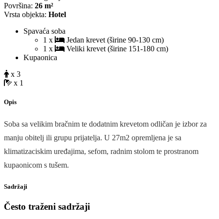
Površina:
26 m²
Vrsta objekta:
Hotel
Spavaća soba
1 x
Jedan krevet (širine 90-130 cm)
1 x
Veliki krevet (širine 151-180 cm)
Kupaonica
x 3
x 1
Opis
Soba sa velikim bračnim te dodatnim krevetom odličan je izbor za
manju obitelj ili grupu prijatelja. U 27m2 opremljena je sa
klimatizaciskim uređajima, sefom, radnim stolom te prostranom
kupaonicom s tušem.
Sadržaji
Često traženi sadržaji