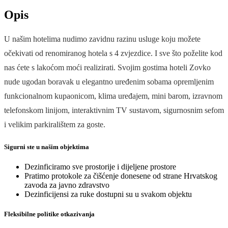
Opis
U našim hotelima nudimo zavidnu razinu usluge koju možete
očekivati od renomiranog hotela s 4 zvjezdice. I sve što poželite kod
nas ćete s lakoćom moći realizirati. Svojim gostima hoteli Zovko
nude ugodan boravak u elegantno uređenim sobama opremljenim
funkcionalnom kupaonicom, klima uređajem, mini barom, izravnom
telefonskom linijom, interaktivnim TV sustavom, sigurnosnim sefom
i velikim parkiralištem za goste.
Sigurni ste u našim objektima
Dezinficiramo sve prostorije i dijeljene prostore
Pratimo protokole za čišćenje donesene od strane Hrvatskog
zavoda za javno zdravstvo
Dezinficijensi za ruke dostupni su u svakom objektu
Fleksibilne politike otkazivanja