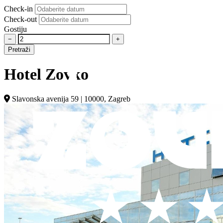
Check-in
Check-out
Gostiju
−
+
Pretraži
Hotel Zovko
Slavonska avenija 59 | 10000, Zagreb