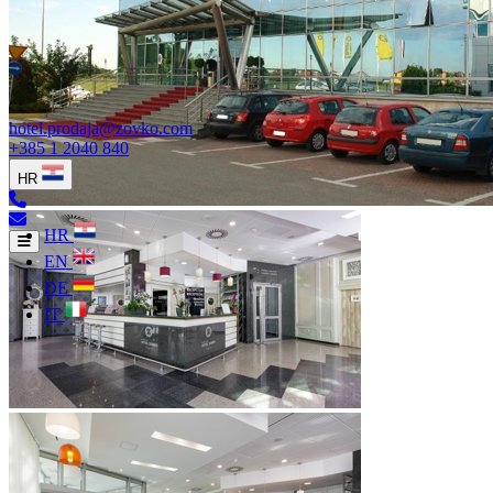
hotel.prodaja@zovko.com
+385 1 2040 840
HR
HR
EN
DE
IT