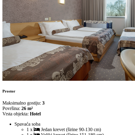
Prostor
Maksimalno gostiju:
3
Površina:
26 m²
Vrsta objekta:
Hotel
Spavaća soba
1 x
Jedan krevet (širine 90-130 cm)
1 x
Veliki krevet (širine 151-180 cm)