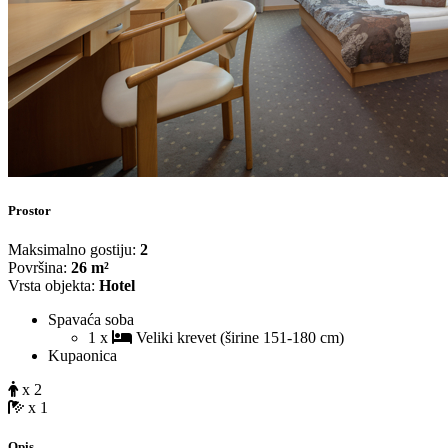
Prostor
Maksimalno gostiju:
2
Površina:
26 m²
Vrsta objekta:
Hotel
Spavaća soba
1 x
Veliki krevet (širine 151-180 cm)
Kupaonica
x 2
x 1
Opis